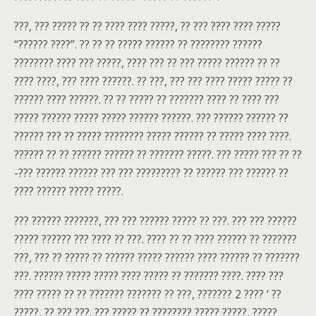
???, ??? ????? ?? ?? ???? ???? ?????, ?? ??? ???? ???? ?????
“?????? ????”. ?? ?? ?? ????? ?????? ?? ???????? ??????
???????? ???? ??? ?????, ???? ??? ?? ??? ????? ?????? ?? ??
???? ????, ??? ???? ??????. ?? ???, ??? ??? ???? ????? ????? ??
?????? ???? ??????. ?? ?? ????? ?? ??????? ???? ?? ???? ???
????? ?????? ????? ????? ?????? ??????. ??? ?????? ?????? ??
?????? ??? ?? ????? ???????? ????? ?????? ?? ????? ???? ????.
?????? ?? ?? ?????? ?????? ?? ??????? ?????. ??? ????? ??? ?? ??
-??? ?????? ?????? ??? ??? ????????? ?? ?????? ??? ?????? ??
???? ?????? ????? ?????.
??? ?????? ???????, ??? ??? ?????? ????? ?? ???. ??? ??? ??????
????? ?????? ??? ???? ?? ???. ???? ?? ?? ???? ?????? ?? ???????
???, ??? ?? ????? ?? ?????? ????? ?????? ???? ?????? ?? ???????
???. ?????? ????? ????? ???? ????? ?? ??????? ????. ???? ???
???? ????? ?? ?? ??????? ??????? ?? ???, ??????? 2 ???? ‘ ??
?????, ?? ??? ???. ??? ????? ?? ???????? ????? ?????, ?????