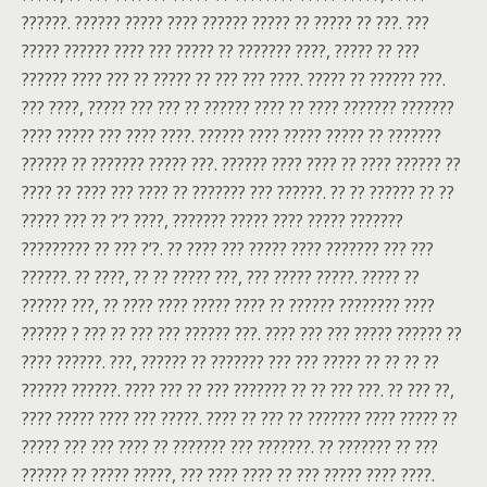
??????. ?????? ????? ???? ?????? ????? ?? ????? ?? ???. ???
????? ?????? ???? ??? ????? ?? ??????? ????, ????? ?? ???
?????? ???? ??? ?? ????? ?? ??? ??? ????. ????? ?? ?????? ???.
??? ????, ????? ??? ??? ?? ?????? ???? ?? ???? ??????? ???????
???? ????? ??? ???? ????. ?????? ???? ????? ????? ?? ???????
?????? ?? ??????? ????? ???. ?????? ???? ???? ?? ???? ?????? ??
???? ?? ???? ??? ???? ?? ??????? ??? ??????. ?? ?? ?????? ?? ??
????? ??? ?? ?’? ????, ??????? ????? ???? ????? ???????
????????? ?? ??? ?’?. ?? ???? ??? ????? ???? ??????? ??? ???
??????. ?? ????, ?? ?? ????? ???, ??? ????? ?????. ????? ??
?????? ???, ?? ???? ???? ????? ???? ?? ?????? ???????? ????
?????? ? ??? ?? ??? ??? ?????? ???. ???? ??? ??? ????? ?????? ??
???? ??????. ???, ?????? ?? ??????? ??? ??? ????? ?? ?? ?? ??
?????? ??????. ???? ??? ?? ??? ??????? ?? ?? ??? ???. ?? ??? ??,
???? ????? ???? ??? ?????. ???? ?? ??? ?? ??????? ???? ????? ??
????? ??? ??? ???? ?? ??????? ??? ???????. ?? ??????? ?? ???
?????? ?? ????? ?????, ??? ???? ???? ?? ??? ????? ???? ????.