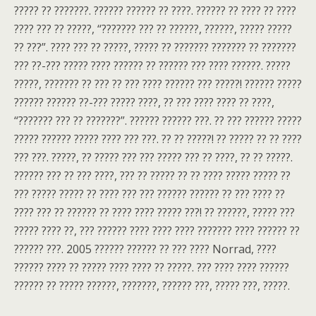
????? ?? ???????. ?????? ?????? ?? ????. ?????? ?? ???? ?? ????
???? ??? ?? ?????, “??????? ??? ?? ??????, ??????, ????? ?????
?? ???”. ???? ??? ?? ?????, ????? ?? ??????? ??????? ?? ???????
??? ??-??? ????? ???? ?????? ?? ?????? ??? ???? ??????. ?????
?????, ??????? ?? ??? ?? ??? ???? ?????? ??? ?????! ?????? ?????
?????? ?????? ??-??? ????? ????, ?? ??? ???? ???? ?? ????,
“??????? ??? ?? ???????”. ?????? ?????? ???. ?? ??? ?????? ?????
????? ?????? ????? ???? ??? ???. ?? ?? ?????! ?? ????? ?? ?? ????
??? ???. ?????, ?? ????? ??? ??? ????? ??? ?? ????, ?? ?? ?????.
?????? ??? ?? ??? ????, ??? ?? ????? ?? ?? ???? ????? ????? ??
??? ????? ????? ?? ???? ??? ??? ?????? ?????? ?? ??? ???? ??
???? ??? ?? ?????? ?? ???? ???? ????? ???! ?? ??????, ????? ???
????? ???? ??, ??? ?????? ???? ???? ???? ??????? ???? ?????? ??
?????? ???. 2005 ?????? ?????? ?? ??? ???? Norrad, ????
?????? ???? ?? ????? ???? ???? ?? ?????. ??? ???? ???? ??????
?????? ?? ????? ??????, ???????, ?????? ???, ????? ???, ?????.